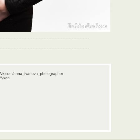
//vk.com/anna_ivanova_photographer
//vkon