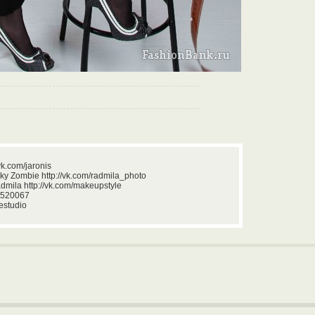
vk.com/jaronis
y Zombie http://vk.com/radmila_photo
dmila http://vk.com/makeupstyle
b5520067
estudio