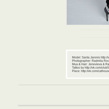
Model: Santa Jaronis http://
Photographer: Radmila Rock
Mua & Hair: Jenevieva & Ra
Tattoo by http://vk.com/clu
Place: http://vk.com/cathous