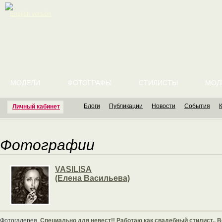
English version
МОДЕЛИ
ФОТОГРАФЫ
СТИЛИСТЫ
МОД
Блоги
Публикации
Новости
События
Личный кабинет
Фотографии
VASILISA
(Елена Васильева)
Фотогалерея
Специально для невест!! Работаю как свадебный стилист.. В