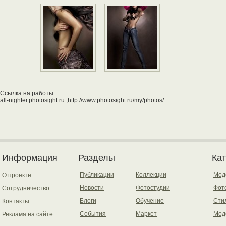
Ссылка на работы
all-nighter.photosight.ru ,http://www.photosight.ru/my/photos/
Информация
Разделы
Ка
Публикации
Коллекции
Мод
О проекте
Новости
Фотостудии
Фот
Сотрудничество
Блоги
Обучение
Сти
Контакты
События
Маркет
Мод
Реклама на сайте