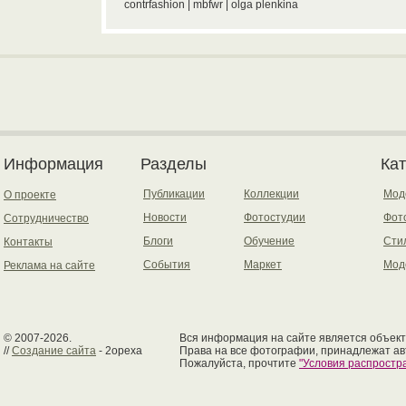
contrfashion | mbfwr | olga plenkina
Информация
Разделы
Ка
Публикации
Коллекции
Мод
О проекте
Новости
Фотостудии
Фот
Сотрудничество
Блоги
Обучение
Сти
Контакты
События
Маркет
Мод
Реклама на сайте
© 2007-2026.
Вся информация на сайте является объект
//
Создание сайта
- 2opexa
Права на все фотографии, принадлежат ав
Пожалуйста, прочтите
"Условия распрост