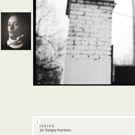
i z k i n o
ph Sergey Karasev