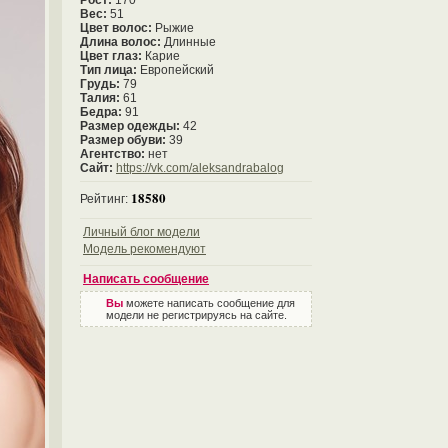
Рост:
170
Вес:
51
Цвет волос:
Рыжие
Длина волос:
Длинные
Цвет глаз:
Карие
Тип лица:
Европейский
Грудь:
79
Талия:
61
Бедра:
91
Размер одежды:
42
Размер обуви:
39
Агентство:
нет
Сайт:
https://vk.com/aleksandrabalog
18580
Рейтинг:
Личный блог модели
Модель рекомендуют
Написать сообщение
Вы
можете написать сообщение для
модели не регистрируясь на сайте.