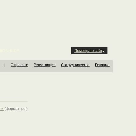
ION KIDS
Помощь по сайту
|
О проекте
Регистрация
Сотрудничество
Реклама
ли
(формат .pdf)