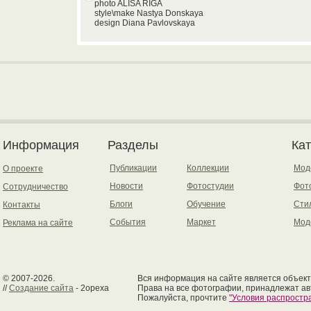
photo ALISA RIGA
style\make Nastya Donskaya
design Diana Pavlovskaya
Информация
Разделы
Ка
Публикации
Коллекции
Мод
О проекте
Новости
Фотостудии
Фот
Сотрудничество
Блоги
Обучение
Сти
Контакты
События
Маркет
Мод
Реклама на сайте
© 2007-2026.
Вся информация на сайте является объект
//
Создание сайта
- 2opexa
Права на все фотографии, принадлежат ав
Пожалуйста, прочтите
"Условия распрост