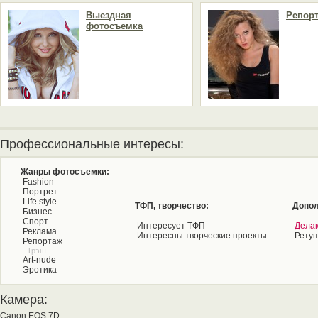
Выездная
Репор
фотосъемка
Профессиональные интересы:
Жанры фотосъемки:
Fashion
Портрет
Life style
ТФП, творчество:
Допол
Бизнес
Спорт
Интересует ТФП
Дела
Реклама
Интересны творческие проекты
Рету
Репортаж
– Трэш
Art-nude
Эротика
Камера:
Canon EOS 7D