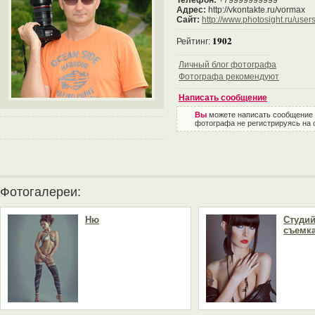
Телефон:
+79999999999
Адрес:
http://vkontakte.ru/vormax
Сайт:
http://www.photosight.ru/user
1902
Рейтинг:
Личный блог фотографа
Фотографа рекомендуют
Написать сообщение
Вы
можете написать сообщение
фотографа не регистрируясь на 
Фотогалереи:
Ню
Студи
съемк