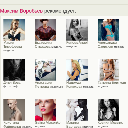
Максим Воробьев
рекомендует:
Мария
Екатерина
Furious Angel
Александра
Тимофеева
Страхова
модель
Озерская
модель
модель
модель
Дядя Вова
Анастасия
Надежда
Татьяна Бертман
фотограф
Петрова
Конюхова
модель
модельер
модель
Кристина
Galina Vlasenko
Марина
Ксения Меллис
Файнгольд
модель
Варгаева
модель
модель
стилист