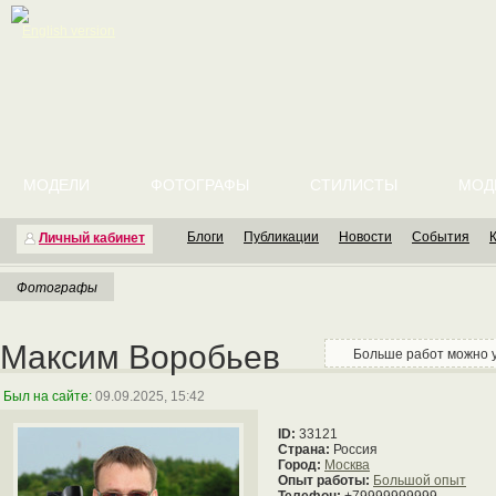
English version
МОДЕЛИ
ФОТОГРАФЫ
СТИЛИСТЫ
МОД
Блоги
Публикации
Новости
События
Личный кабинет
Фотографы
Максим Воробьев
Больше работ можно ув
Был на сайте:
09.09.2025, 15:42
ID:
33121
Страна:
Россия
Город:
Москва
Опыт работы:
Большой опыт