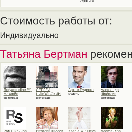
Эротика
Стоимость работы от:
Индивидуально
Татьяна Бертман
рекомен
Ян(yanmcline ™)
СЕРГЕЙ
Артем Руденко
Александр
Маклайн
НИКОЛЬСКИЙ
модель
Шабалин
фотограф
фотограф
фотограф
Рам Ширинов
Виталий Кислов
Ksenia ★ Klueva
Александра