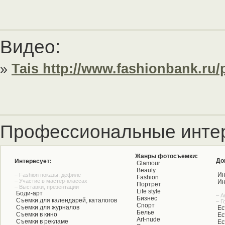
Видео:
»
Таis http://www.fashionbank.ru
Профессиональные инте
Жанры фотосъемки:
До
Интересует:
Glamour
Beauty
Ин
– Fashion показы, дефиле
Fashion
– Участие в мастер-классах
Ин
Портрет
– Выставки, презентации
Life style
Боди-арт
– А
Бизнес
Съемки для календарей, каталогов
– Г
Спорт
Съемки для журналов
Ес
Белье
Съемки в кино
Ес
Art-nude
Съемки в рекламе
Ес