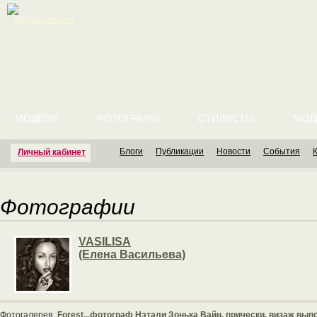
English version
МОДЕЛИ
ФОТОГРАФЫ
СТИЛИСТЫ
МОД
Блоги
Публикации
Новости
События
Личный кабинет
Фотографии
VASILISA
(Елена Васильева)
Фотогалерея
Forest...фотограф Нэтали Зонька Вайн, прически, визаж вып