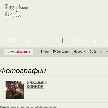
English version
МОДЕЛИ
ФОТОГРАФЫ
СТИЛИСТЫ
МОД
Блоги
Публикации
Новости
События
Личный кабинет
Фотографии
Владимир
КОННОВ
Фотогалерея
Fashion – Letoile magazine