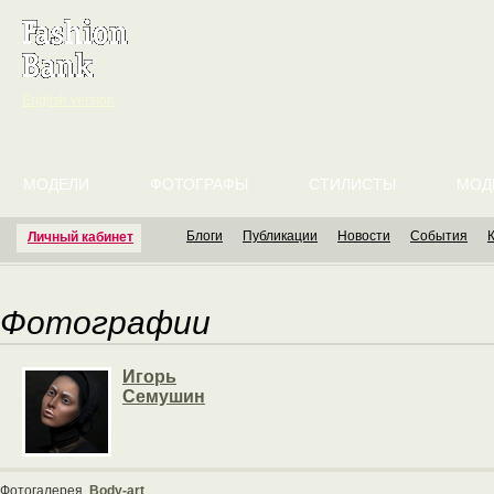
English version
МОДЕЛИ
ФОТОГРАФЫ
СТИЛИСТЫ
МОД
Блоги
Публикации
Новости
События
Личный кабинет
Фотографии
Игорь
Семушин
Фотогалерея
Body-art