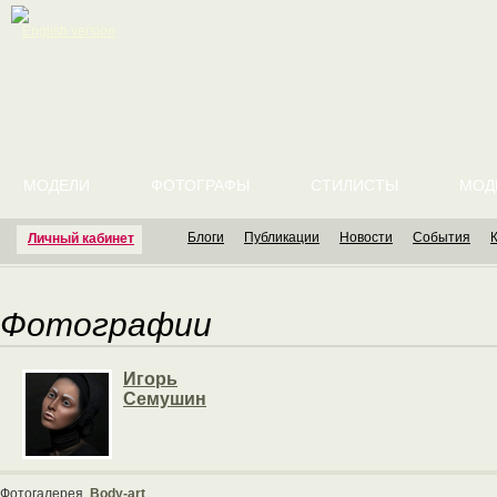
English version
МОДЕЛИ
ФОТОГРАФЫ
СТИЛИСТЫ
МОД
Блоги
Публикации
Новости
События
Личный кабинет
Фотографии
Игорь
Семушин
Фотогалерея
Body-art