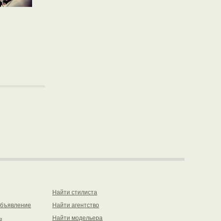
Найти стилиста
объявление
Найти агентство
ь
Найти модельера