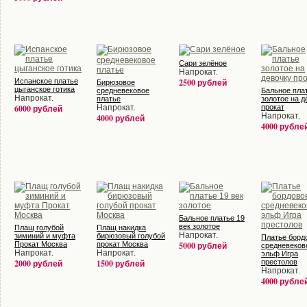
Сари зелёное
Напрокат.
Испанское платье
2500 рублей
Бирюзовое
цыганское готика
средневековое
Бальное пла
Напрокат.
платье
золотое на д
6000 рублей
Напрокат.
прокат
Напрокат.
4000 рублей
4000 рубле
Бальное платье 19
век золотое
Плащ голубой
Плащ накидка
Напрокат.
зиминий и муфта
бирюзовый голубой
Платье борд
Прокат Москва
прокат Москва
5000 рублей
средневеков
Напрокат.
Напрокат.
эльф Игра
2000 рублей
1500 рублей
престолов
Напрокат.
4000 рубле