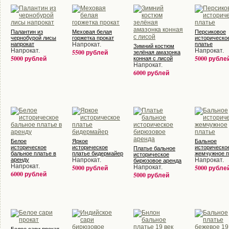
Палантин из
Меховая белая
Персиковое
чернобурой лисы
горжетка прокат
историческо
напрокат
Напрокат.
платье
Зимний костюм
Напрокат.
Напрокат.
5500 рублей
зелёная амазонка
5000 рублей
5000 рубле
конная с лисой
Напрокат.
6000 рублей
Белое
Яркое
Бальное
историческое
историческое
историческо
Платье бальное
бальное платье в
платье бидермайер
жемчужное п
историческое
аренду
Напрокат.
Напрокат.
бирюзовое аренда
Напрокат.
5000 рублей
Напрокат.
5000 рубле
6000 рублей
5000 рублей