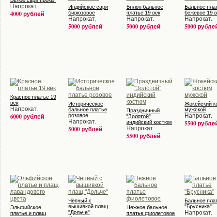
Белое сари прокат
Напрокат.
Индийское сари
Бнлон бальное
Бальное пла
4000 рублей
бирюзовое
платье 19 век
бежевое 19 в
Напрокат.
Напрокат.
Напрокат.
5000 рублей
5000 рублей
5000 рубле
Красное платье 19
век
Историческое
Жокейский к
Напрокат.
бальное платье
мужской
Праздничный
6000 рублей
розовое
Напрокат.
"Золотой"
Напрокат.
индийский костюм
5500 рубле
5000 рублей
Напрокат.
5500 рублей
Чёпный с
Бальное пла
вышивкой плащ
"Брусника"
Эльфийское
Нежное бальное
"Дольче"
Напрокат.
платье и плащ
платье фиолетовое