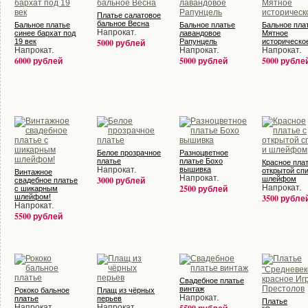
Платье салатовое
бальное Весна
Бальное платье
Бальное платье
Бальное пла
Напрокат.
синее бархат под
лавандовое
Мятное
19 век
5000 рублей
Рапунцель
историческо
Напрокат.
Напрокат.
Напрокат.
6000 рублей
5000 рублей
5000 рубле
Белое прозрачное
Разноцветное
платье
платье Бохо
Красное плат
Напрокат.
вышивка
открытой сп
Винтажное
Напрокат.
3000 рублей
шлейфом
свадебное платье
2500 рублей
Напрокат.
с шикарным
шлейфом!
3500 рубле
Напрокат.
5500 рублей
Свадебное платье
винтаж
Рококо бальное
Плащ из чёрных
Напрокат.
платье
перьев
Платье
Напрокат.
Напрокат.