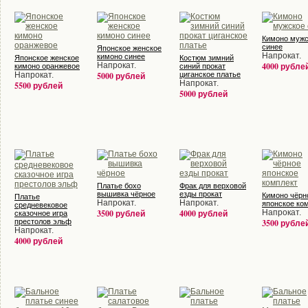
Кимоно мужс
синее
Японское женское
Напрокат.
кимоно синее
Японское женское
Костюм зимний
Напрокат.
4000 рубле
кимоно оранжевое
синий прокат
Напрокат.
5000 рублей
циганское платье
Напрокат.
5500 рублей
5000 рублей
Платье бохо
Фрак для верховой
вышивка чёрное
езды прокат
Кимоно чёрн
Платье
Напрокат.
Напрокат.
японское ко
средневековое
3500 рублей
4000 рублей
Напрокат.
сказочное игра
престолов эльф
3500 рубле
Напрокат.
4000 рублей