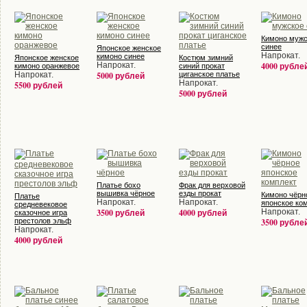
Кимоно мужс
синее
Японское женское
Напрокат.
кимоно синее
Японское женское
Костюм зимний
Напрокат.
4000 рубле
кимоно оранжевое
синий прокат
Напрокат.
5000 рублей
циганское платье
Напрокат.
5500 рублей
5000 рублей
Платье бохо
Фрак для верховой
вышивка чёрное
езды прокат
Кимоно чёрн
Платье
Напрокат.
Напрокат.
японское ко
средневековое
3500 рублей
4000 рублей
Напрокат.
сказочное игра
престолов эльф
3500 рубле
Напрокат.
4000 рублей