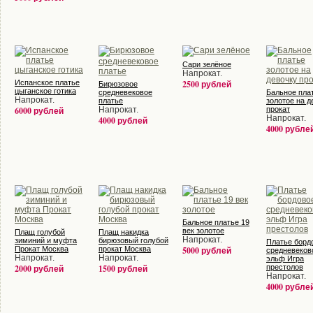
Сари зелёное
Напрокат.
Испанское платье
2500 рублей
Бирюзовое
цыганское готика
средневековое
Бальное пла
Напрокат.
платье
золотое на д
6000 рублей
Напрокат.
прокат
Напрокат.
4000 рублей
4000 рубле
Бальное платье 19
век золотое
Плащ голубой
Плащ накидка
Напрокат.
зиминий и муфта
бирюзовый голубой
Платье борд
Прокат Москва
прокат Москва
5000 рублей
средневеков
Напрокат.
Напрокат.
эльф Игра
2000 рублей
1500 рублей
престолов
Напрокат.
4000 рубле