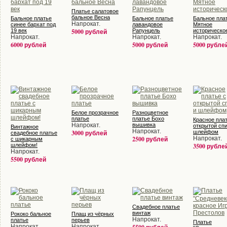
Платье салатовое
бальное Весна
Бальное платье
Бальное платье
Бальное пла
Напрокат.
синее бархат под
лавандовое
Мятное
19 век
5000 рублей
Рапунцель
историческо
Напрокат.
Напрокат.
Напрокат.
6000 рублей
5000 рублей
5000 рубле
Белое прозрачное
Разноцветное
платье
платье Бохо
Красное плат
Напрокат.
вышивка
открытой сп
Винтажное
Напрокат.
3000 рублей
шлейфом
свадебное платье
2500 рублей
Напрокат.
с шикарным
шлейфом!
3500 рубле
Напрокат.
5500 рублей
Свадебное платье
винтаж
Рококо бальное
Плащ из чёрных
Напрокат.
платье
перьев
Платье
Напрокат.
Напрокат.