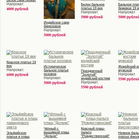
Белое сари прокат
Напрокат.
Бнлон бальное
Бальное пла
4000 рублей
платье 19 век
бежевое 19 в
Напрокат.
Напрокат.
5000 рублей
5000 рубле
Индийское сари
бирюзовое
Напрокат.
5000 рублей
Красное платье 19
век
Историческое
Жокейский к
Напрокат.
бальное платье
мужской
Праздничный
6000 рублей
розовое
Напрокат.
"Золотой"
Напрокат.
индийский костюм
5500 рубле
5000 рублей
Напрокат.
5500 рублей
Чёпный с
Красный плащ-
вышивкой плащ
пальто
Эльфийское
Нежное баль
"Дольче"
"Рождественский"
платье и плащ
платье фиол