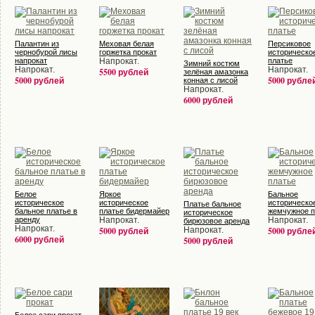
Палантин из
Меховая белая
Персиковое
чернобурой лисы
горжетка прокат
историческо
напрокат
Напрокат.
платье
Зимний костюм
Напрокат.
Напрокат.
5500 рублей
зелёная амазонка
5000 рублей
5000 рубле
конная с лисой
Напрокат.
6000 рублей
Белое
Яркое
Бальное
историческое
историческое
историческо
Платье бальное
бальное платье в
платье бидермайер
жемчужное п
историческое
аренду
Напрокат.
Напрокат.
бирюзовое аренда
Напрокат.
5000 рублей
Напрокат.
5000 рубле
6000 рублей
5000 рублей