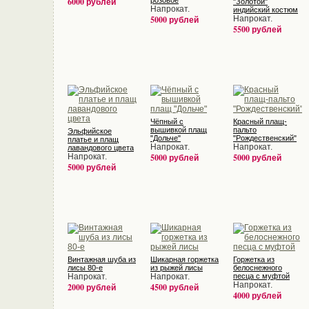
6000 рублей
розовое
"Золотой"
Напрокат.
индийский костюм
5000 рублей
Напрокат.
5500 рублей
Чёпный с
Красный плащ-
вышивкой плащ
пальто
Эльфийское
"Дольче"
"Рождественский"
платье и плащ
Напрокат.
Напрокат.
лавандового цвета
Напрокат.
5000 рублей
5000 рублей
5000 рублей
Винтажная шуба из
Шикарная горжетка
Горжетка из
лисы 80-е
из рыжей лисы
белоснежного
Напрокат.
Напрокат.
песца с муфтой
Напрокат.
2000 рублей
4500 рублей
4000 рублей