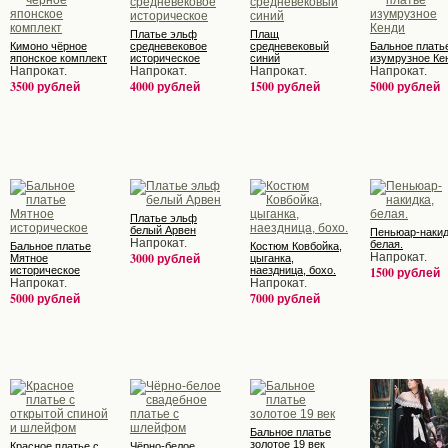
Платье эльф
Плащ
Кимоно чёрное
средневековое
средневековый
Бальное плать
японское комплект
историческое
синий
изумрузное Ке
Напрокат.
Напрокат.
Напрокат.
Напрокат.
3500 рублей
4000 рублей
1500 рублей
5000 рублей
Платье эльф
белый Арвен
Пеньюар-накид
Напрокат.
белая.
Бальное платье
Костюм Ковбойка,
3000 рублей
Напрокат.
Мятное
цыганка,
историческое
наездница, бохо.
1500 рублей
Напрокат.
Напрокат.
5000 рублей
7000 рублей
Бальное платье
золотое 19 век
Красное платье с
Чёрно-белое