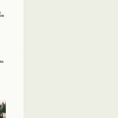
е
нди
ка,