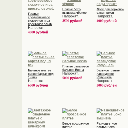
Платье бохо
Фрак для верховой
вышивка чёрное
езды прокат
Платье
Напрокат.
Напрокат.
средневековое
3500 рублей
4000 рублей
сказочное игра
престолов эльф
Напрокат.
4000 рублей
Платье салатовое
бальное Весна
Бальное платье
Бальное платье
Напрокат.
синее бархат под
лавандовое
19 век
5000 рублей
Рапунцель
Напрокат.
Напрокат.
6000 рублей
5000 рублей
Белое прозрачное
Разноцветное
платье
платье Бохо