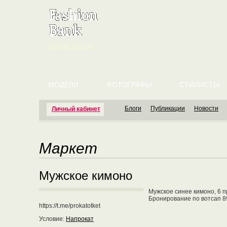
English version
МОДЕЛИ
ФОТОГРАФЫ
СТИЛИСТЫ
Блоги
Публикации
Новости
Личный кабинет
Маркет
Мужское кимоно
Мужское синее кимоно, 6 
Бронирование по вотсап 8
https://t.me/prokatotket
Условие:
Напрокат