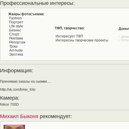
Профессиональные интересы:
Жанры фотосъемки:
Fashion
Портрет
Life style
ТФП, творчество:
Допол
Бизнес
Спорт
Интересует ТФП
– Дела
Реклама
Интересны творческие проекты
– Рету
Репортаж
Трэш
Art-nude
Эротика
Информация:
Принимаю заказы на сьемки.....
http://vk.com/bmw_foto
Камера:
Nikon 700D
Михаил Быконя
рекомендует: