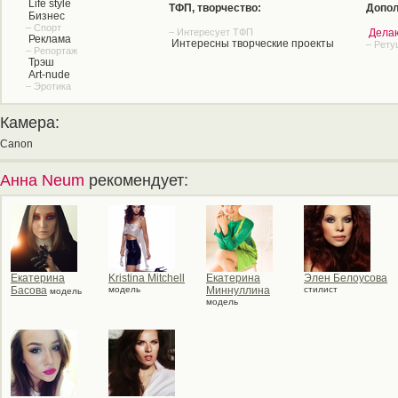
Life style
ТФП, творчество:
Допол
Бизнес
– Спорт
– Интересует ТФП
Дела
Реклама
Интересны творческие проекты
– Рету
– Репортаж
Трэш
Art-nude
– Эротика
Камера:
Canon
Анна Neum
рекомендует:
Екатерина
Kristina Mitchell
Екатерина
Элен Белоусова
Басова
модель
Миннуллина
стилист
модель
модель