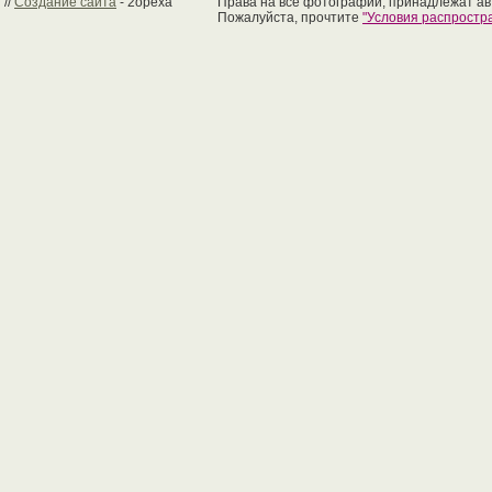
//
Создание сайта
- 2opexa
Права на все фотографии, принадлежат ав
Пожалуйста, прочтите
"Условия распрост