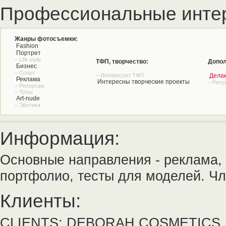
Профессиональные инте
Жанры фотосъемки:
Fashion
Портрет
– Life style
ТФП, творчество:
Допол
Бизнес
– Спорт
– Интересует ТФП
Дела
Реклама
Интересны творческие проекты
– Рету
– Репортаж
– Трэш
Art-nude
– Эротика
Информация:
Основные направления - реклама, b
портфолио, тесты для моделей. Ч
Клиенты:
CLIENTS: DEBORAH COSMETICS,