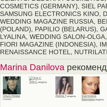
COSMETICS (GERMANY), SIEL PA
SAMSUNG ELECTRONICS KINO, D
WEDDING MAGAZINE RUSSIA, BE
(POLAND), PAPILIO (BELARUS), 
LYALINA, WEDDING SALON-OLGA,
FIORI MAGAZINE (INDONESIA), 
RENAISSANCE HOTEL, NUTRILATI
Marina Danilova
рекоменд
Эля С
модель
Ольга Немка
Лейла T
Екатерина
модель
стилист
Викулина
модель