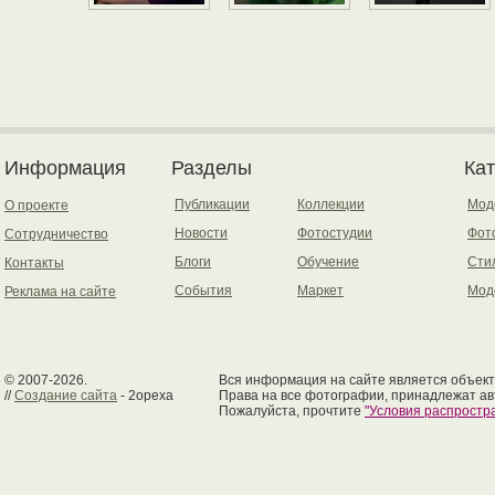
Информация
Разделы
Ка
Публикации
Коллекции
Мод
О проекте
Новости
Фотостудии
Фот
Сотрудничество
Блоги
Обучение
Сти
Контакты
События
Маркет
Мод
Реклама на сайте
© 2007-2026.
Вся информация на сайте является объект
//
Создание сайта
- 2opexa
Права на все фотографии, принадлежат ав
Пожалуйста, прочтите
"Условия распрост