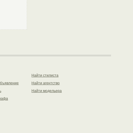
Найти стилиста
объявление
Найти агентство
ь
Найти модельера
рафа