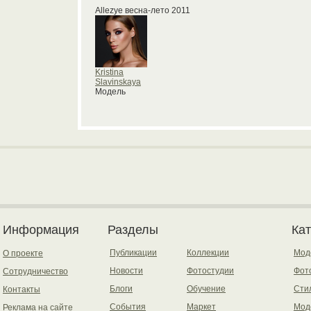
Allezye весна-лето 2011
Kristina
Slavinskaya
Модель
Информация
Разделы
Ка
Публикации
Коллекции
Мод
О проекте
Новости
Фотостудии
Фот
Сотрудничество
Блоги
Обучение
Сти
Контакты
События
Маркет
Мод
Реклама на сайте