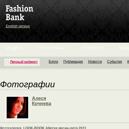
English version
МОДЕЛИ
ФОТОГРАФЫ
СТИЛИСТЫ
МОД
Блоги
Публикации
Новости
События
Личный кабинет
Фотографии
Алеся
Кочнева
Фотогалерея
LOOK-BOOK Allezye весна-лето 2011