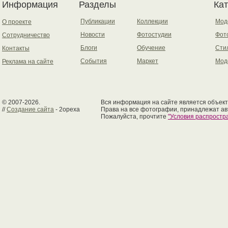
Информация
Разделы
Ка
Публикации
Коллекции
Мод
О проекте
Новости
Фотостудии
Фот
Сотрудничество
Блоги
Обучение
Сти
Контакты
События
Маркет
Мод
Реклама на сайте
© 2007-2026.
Вся информация на сайте является объект
//
Создание сайта
- 2opexa
Права на все фотографии, принадлежат ав
Пожалуйста, прочтите
"Условия распрост