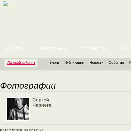
English version
МОДЕЛИ
ФОТОГРАФЫ
СТИЛИСТЫ
МОД
Блоги
Публикации
Новости
События
Личный кабинет
Фотографии
Сергей
Чернега
Фотогалерея
На воздухе