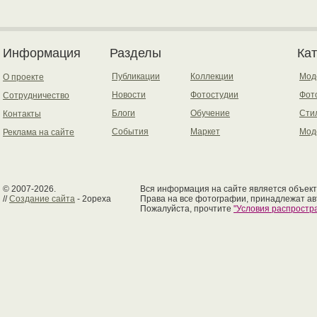
Информация
Разделы
Ка
Публикации
Коллекции
Мод
О проекте
Новости
Фотостудии
Фот
Сотрудничество
Блоги
Обучение
Сти
Контакты
События
Маркет
Мод
Реклама на сайте
© 2007-2026.
Вся информация на сайте является объект
//
Создание сайта
- 2opexa
Права на все фотографии, принадлежат ав
Пожалуйста, прочтите
"Условия распрост