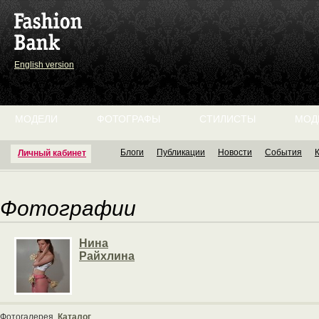
English version
МОДЕЛИ
ФОТОГРАФЫ
СТИЛИСТЫ
МОД
Блоги
Публикации
Новости
События
Личный кабинет
Фотографии
Нина
Райхлина
Фотогалерея
Каталог