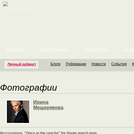
English version
МОДЕЛИ
ФОТОГРАФЫ
СТИЛИСТЫ
МОД
Блоги
Публикации
Новости
События
Личный кабинет
Фотографии
Ирина
Мещерякова
Фотогалерея
"Once at the rancho" for Haute punch mag