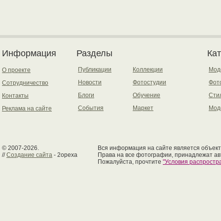
Информация
Разделы
Ка
Публикации
Коллекции
Мод
О проекте
Новости
Фотостудии
Фот
Сотрудничество
Блоги
Обучение
Сти
Контакты
События
Маркет
Мод
Реклама на сайте
© 2007-2026.
Вся информация на сайте является объект
//
Создание сайта
- 2opexa
Права на все фотографии, принадлежат ав
Пожалуйста, прочтите
"Условия распрост