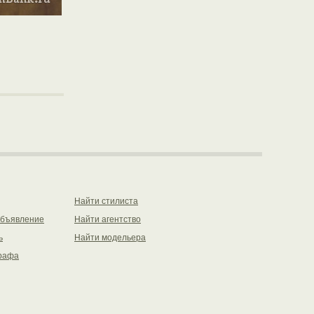
Найти стилиста
объявление
Найти агентство
ь
Найти модельера
рафа