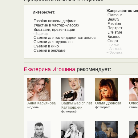
Жанры фотосъе
Интересует:
Glamour
Beauty
Fashion показы, дефиле
Fashion
Участие в мастер-классах
Портрет
Выставки, презентации
Life style
– Боди-арт
Бизнес
Съемки для календарей, каталогов
Спорт
Съемки для журналов
– Белье
Съемки в кино
– Art-nude
Съемки в рекламе
– Эротика
Екатерина Игошина
рекомендует:
Анна Касьянова
Вадим wadich.net
Ольга Дронова
Олес
модель
Квятковский
фотограф
стили
фотограф