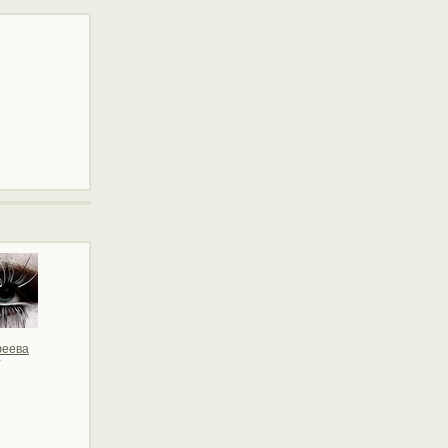
еева
т