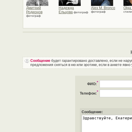
Дмитрий
Надежда
Alex M. Bronco
Olga
Родионов
Ельцова
фотограф
стили
фотограф
фотограф
Сообщение
будет гарантировано доставлено, если не нар
предложения сняться в ню или эротике, если в анкете явно 
*
ФИО:
*
Телефон:
Сообщение: