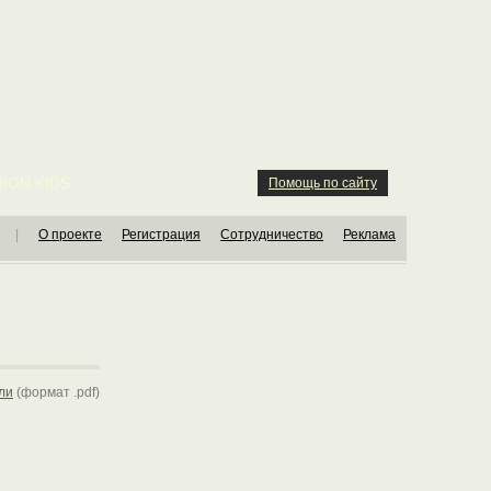
ION KIDS
Помощь по сайту
|
О проекте
Регистрация
Сотрудничество
Реклама
ли
(формат .pdf)