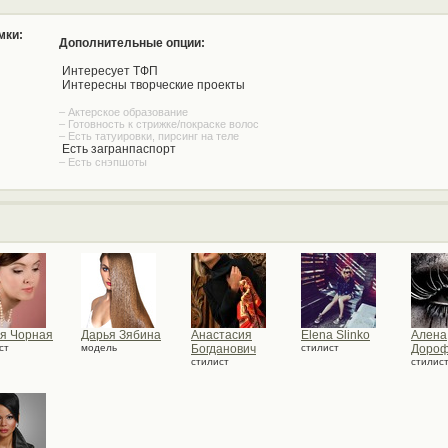
мки:
Дополнительные опции:
Интересует ТФП
Интересны творческие проекты
– Актерское образование
– Готовность к стрижке/покраске волос
– Есть татуировки, пирсинг на теле
Есть загранпаспорт
– Есть снэпшоты
я Чорная
Дарья Зябина
Анастасия
Elena Slinko
Алена
ст
модель
Богданович
стилист
Дороф
стилист
стилис