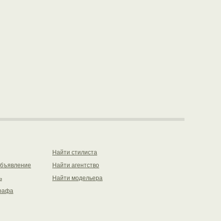
Найти стилиста
объявление
Найти агентство
ь
Найти модельера
рафа