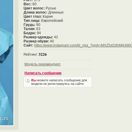
Рост:
175
Вес:
60
Цвет волос:
Русые
Длина волос:
Длинные
Цвет глаз:
Карие
Тип лица:
Европейский
Грудь:
90
Талия:
63
Бедра:
94
Размер одежды:
42
Размер обуви:
40
Сайт:
https://www.instagram.com/kt_mia_?igsh=MXZ5d2dhMjk3M
3226
Рейтинг:
Модель рекомендуют
Написать сообщение
Вы
можете написать сообщение для
модели не регистрируясь на сайте.