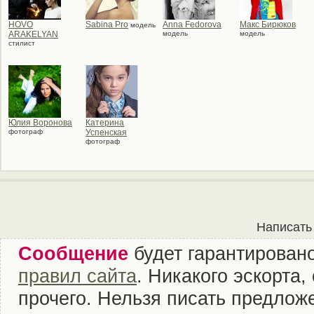
HOVO
Sabina Pro
Anna Fedorova
Макс Бирюков
модель
ARAKELYAN
модель
модель
стилист
Юлия Воронова
Катерина
фотограф
Успенская
фотограф
Написать
Сообщение
будет гарантировано
правил сайта
. Никакого эскорта
прочего. Нельзя писать предложе