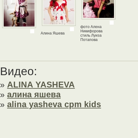
фото Алена
Никифорова
Алина Яшева
стиль Луиза
Потапова
Видео:
»
ALINA YASHEVA
»
алина яшева
»
alina yasheva cpm kids