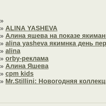
»
»
ALINA YASHEVA
»
Алина яшева на показе якиман
»
alina yasheva якимнка день п
»
alina
»
orby-реклама
»
Алина Яшева
»
cpm kids
»
Mr.Stillini: Новогодняя коллек