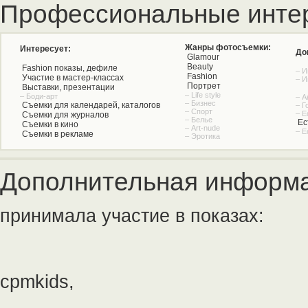
Профессиональные инте
Жанры фотосъемки:
Интересует:
До
Glamour
Beauty
Fashion показы, дефиле
– И
Fashion
Участие в мастер-классах
– И
Портрет
Выставки, презентации
– Life style
– Боди-арт
– А
– Бизнес
Съемки для календарей, каталогов
– Г
– Спорт
– Е
Съемки для журналов
– Белье
Ес
Съемки в кино
– Art-nude
– Е
Съемки в рекламе
– Эротика
Дополнительная информа
принимала участие в показах:
cpmkids,