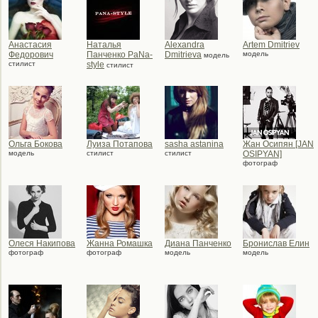
Анастасия
Наталья
Alexandra
Artem Dmitriev
Федорович
Панченко PаNа-
Dmitrieva
модель
модель
стилист
style
стилист
Ольга Бокова
Луиза Потапова
sasha astanina
Жан Осипян [JAN
модель
стилист
стилист
OSIPYAN]
фотограф
Олеся Накипова
Жанна Ромашка
Диана Панченко
Бронислав Елин
фотограф
фотограф
модель
модель