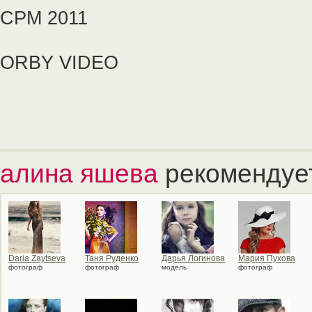
CPM 2011
ORBY VIDEO
алина яшева
рекомендуе
Daria Zaytseva
Таня Руденко
Дарья Логинова
Мария Пухова
фотограф
фотограф
модель
фотограф