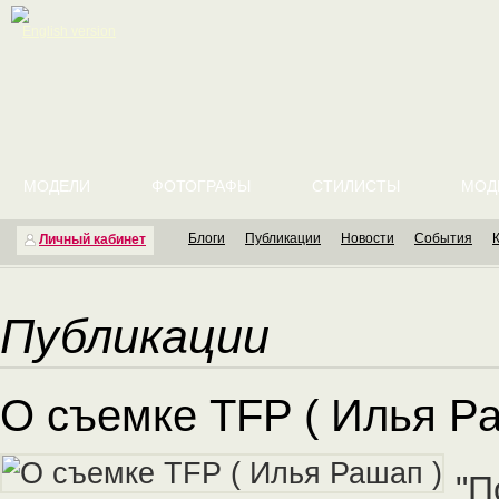
English version
МОДЕЛИ
ФОТОГРАФЫ
СТИЛИСТЫ
МОД
Блоги
Публикации
Новости
События
Личный кабинет
Публикации
О съемке TFP ( Илья Р
"П