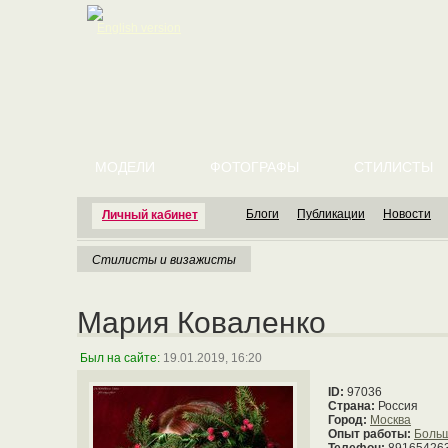
English version
МОДЕЛИ
ФОТОГРАФЫ
СТИЛИСТЫ
Блоги
Публикации
Новости
Личный кабинет
Стилисты и визажисты
Мария Коваленко
Был на сайте:
19.01.2019, 16:20
ID:
97036
Страна:
Россия
Город:
Москва
Опыт работы:
Боль