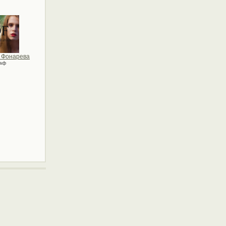
 Фонарева
аф