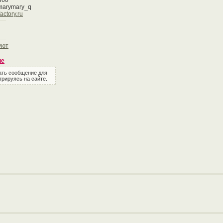
360
/marymary_q
actory.ru
уют
ие
ать сообщение для
трируясь на сайте.