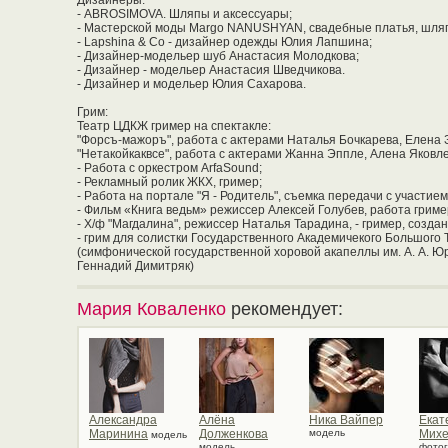
Дизайнеры:
- ABROSIMOVA. Шляпы и аксессуары;
- Мастерской моды Margo NANUSHYAN, свадебные платья, шляп
- Lapshina & Co - дизайнер одежды Юлия Лапшина;
- Дизайнер-модельер шуб Анастасия Молодкова;
- Дизайнер - модельер Анастасия Шведчикова.
- Дизайнер и модельер Юлия Сахарова.
Грим:
Театр ЦДКЖ гример на спектакле:
"Форсъ-мажоръ", работа с актерами Наталья Бочкарева, Елена 
"Нетакойкаквсе", работа с актерами Жанна Эппле, Алена Яковле
- Работа с оркестром ArfaSound;
- Рекламный ролик ЖКХ, гример;
- Работа на портале "Я - Родитель", съемка передачи с участи
- Фильм «Книга ведьм» режиссер Алексей Голубев, работа гример
- Х/ф "Магдалина", режиссер Наталья Тарадина, - гример, созда
- грим для солистки Государственного Академичекого Большого
(симфонической государственной хоровой акапеллы им. А. А. 
Геннадий Димитряк)
Мария Коваленко
рекомендует:
Александра
Алёна
Ника Вайпер
Екат
Маринина
Долженкова
модель
Михе
модель
модель
фото