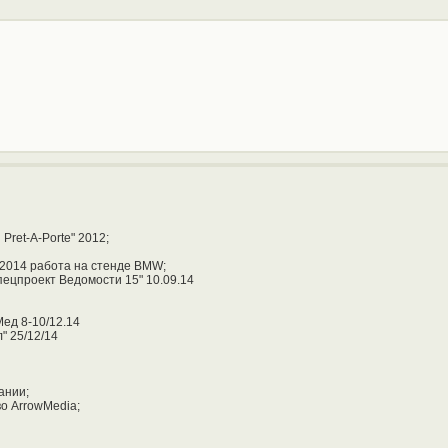
ret-A-Porte" 2012;
2014 работа на стенде BMW;
ецпроект Ведомости 15" 10.09.14
ед 8-10/12.14
" 25/12/14
ании;
о ArrowMedia;