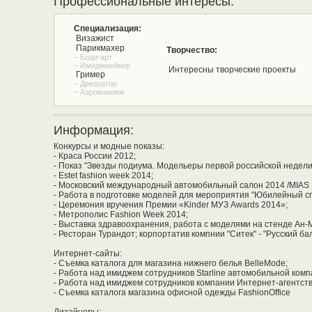
Профессиональные интересы:
Специализация:
Визажист
Парикмахер
Творчество:
– Боди-арт
– Имиджмейкер
Интересны творческие проекты
Гример
– Декоратор
– Аэромакияж
Информация:
Конкурсы и модные показы:
- Краса России 2012;
- Показ "Звезды подиума. Модельеры первой российской недели P
- Estet fashion week 2014;
- Московский международный автомобильный салон 2014 /MIAS 
- Работа в подготовке моделей для мероприятия "Юбилейный сп
- Церемония вручения Премии «Kinder МУЗ Awards 2014»;
- Метрополис Fashion Week 2014;
- Выставка здравоохранения, работа с моделями на стенде Ан-М
- Ресторан Турандот; корпортатив компнии "Ситек" - "Русский бал
Интернет-сайты:
- Съемка каталога для магазина нижнего белья BelleMode;
- Работа над имиджем сотрудников Starline автомобильной комп
- Работа над имиджем сотрудников компании Интернет-агентств
- Съемка каталога магазина офисной одежды FashionOffice