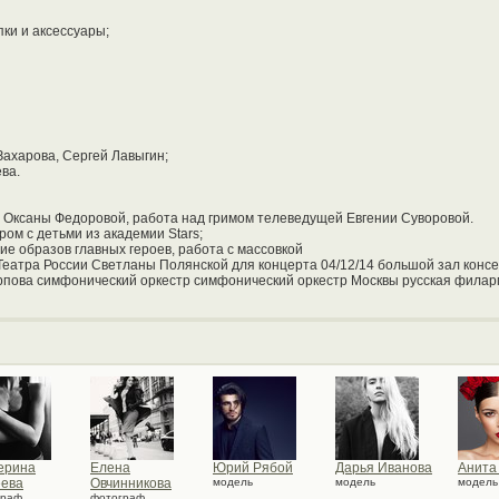
ки и аксессуары;
Захарова, Сергей Лавыгин;
ва.
ем Оксаны Федоровой, работа над гримом телеведущей Евгении Суворовой.
ом с детьми из академии Stars;
ние образов главных героев, работа с массовкой
 Театра России Светланы Полянской для концерта 04/12/14 большой зал конс
Юрпова симфонический оркестр симфонический оркестр Москвы русская фила
ерина
Елена
Юрий Рябой
Дарья Иванова
Анита
ева
Овчинникова
модель
модель
модель
граф
фотограф