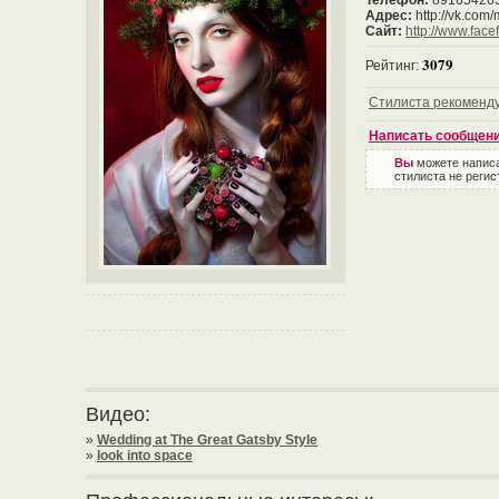
Телефон:
89165426
Адрес:
http://vk.com
Сайт:
http://www.facef
3079
Рейтинг:
Стилиста рекоменд
Написать сообщен
Вы
можете напис
стилиста не регис
Видео:
»
Wedding at The Great Gatsby Style
»
look into space