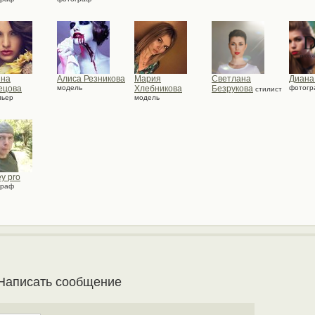
ина
Алиса Резникова
Мария
Светлана
Диана
ецова
модель
Хлебникова
Безрукова
фотогр
стилист
льер
модель
y pro
граф
Написать сообщение