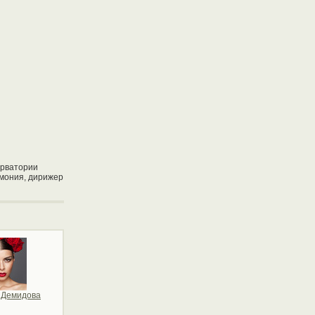
ерватории
рмония, дирижер
 Демидова