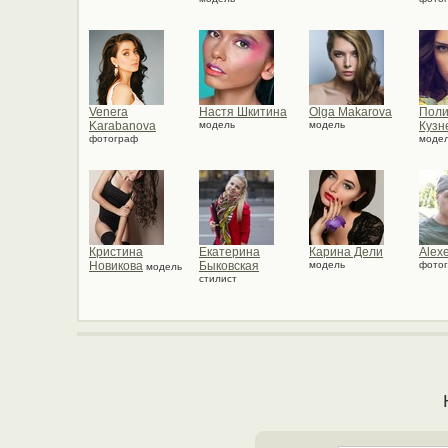
Venera
Настя Шкитина
Olga Makarova
Пол
Karabanova
модель
модель
Кузн
фотограф
моде
Кристина
Екатерина
Карина Дели
Alexe
Новикова
Быковская
модель
фото
модель
стилист