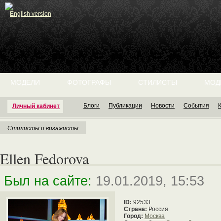
English version
МОДЕЛИ
ФОТОГРАФЫ
СТИЛИСТЫ
МОД
Блоги
Публикации
Новости
События
Личный кабинет
Стилисты и визажисты
Ellen Fedorova
Был на сайте:
19.01.2019, 15:53
ID:
92533
Страна:
Россия
Город:
Москва