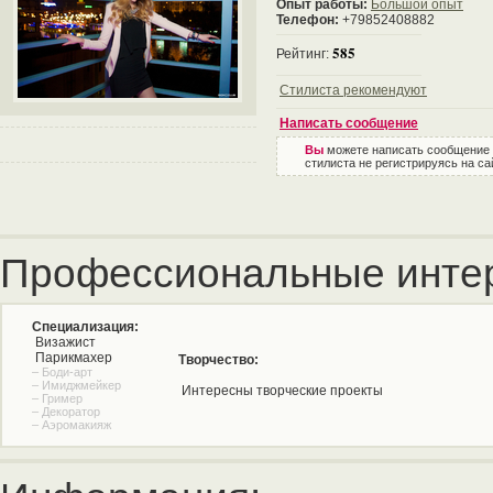
Опыт работы:
Большой опыт
Телефон:
+79852408882
585
Рейтинг:
Стилиста рекомендуют
Написать сообщение
Вы
можете написать сообщение
стилиста не регистрируясь на са
Профессиональные инте
Специализация:
Визажист
Парикмахер
Творчество:
– Боди-арт
– Имиджмейкер
Интересны творческие проекты
– Гример
– Декоратор
– Аэромакияж