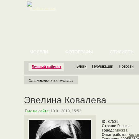
English version
МОДЕЛИ
ФОТОГРАФЫ
СТИЛИСТЫ
Блоги
Публикации
Новости
Личный кабинет
Стилисты и визажисты
Эвелина Ковалева
Был на сайте:
19.01.2019, 15:52
ID:
87539
Страна:
Россия
Город:
Москва
Опыт работы:
Боль