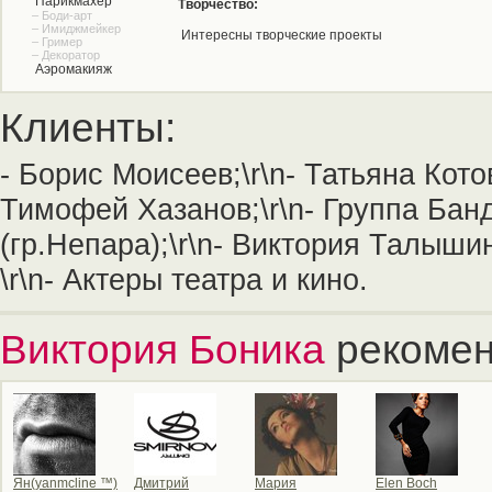
Парикмахер
Творчество:
– Боди-арт
– Имиджмейкер
Интересны творческие проекты
– Гример
– Декоратор
Аэромакияж
Клиенты:
- Борис Моисеев;\r\n- Татьяна Котов
Тимофей Хазанов;\r\n- Группа Банд
(гр.Непара);\r\n- Виктория Талышин
\r\n- Актеры театра и кино.
Виктория Боника
рекомен
Ян(yanmcline ™)
Дмитрий
Мария
Elen Boch