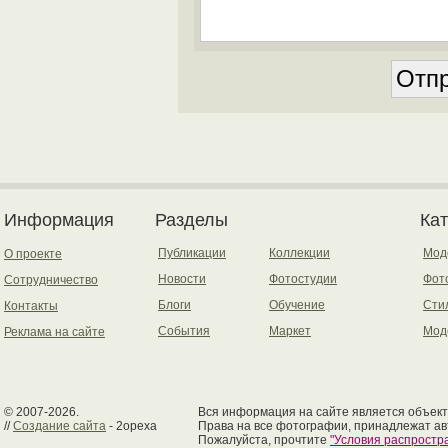
Информация
Разделы
Ка
Публикации
Коллекции
Мод
О проекте
Новости
Фотостудии
Фот
Сотрудничество
Блоги
Обучение
Сти
Контакты
События
Маркет
Мод
Реклама на сайте
© 2007-2026.
Вся информация на сайте является объект
//
Создание сайта
- 2opexa
Права на все фотографии, принадлежат ав
Пожалуйста, прочтите
"Условия распрост