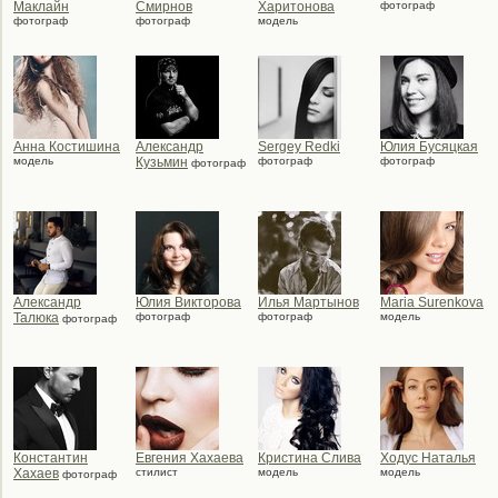
Маклайн
Смирнов
Харитонова
фотограф
фотограф
фотограф
модель
Анна Костишина
Александр
Sergey Redki
Юлия Бусяцкая
модель
Кузьмин
фотограф
фотограф
фотограф
Александр
Юлия Викторова
Илья Мартынов
Maria Surenkova
Талюка
фотограф
фотограф
модель
фотограф
Константин
Евгения Хахаева
Кристина Слива
Ходус Наталья
Хахаев
стилист
модель
модель
фотограф