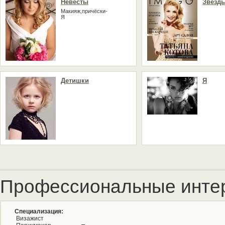
Невесты
Звёзд
Макияж,причёски-
Я
Детишки
Я
Профессиональные инте
Специализация:
Визажист