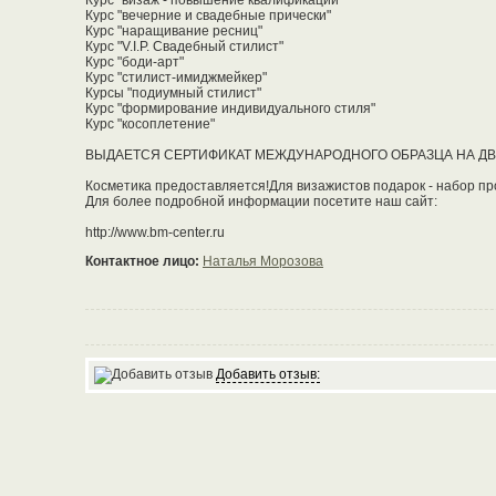
Курс "визаж - повышение квалификации"
Курс "вечерние и свадебные прически"
Курс "наращивание ресниц"
Курс "V.I.P. Свадебный стилист"
Курс "боди-арт"
Курс "стилист-имиджмейкер"
Курсы "подиумный стилист"
Курс "формирование индивидуального стиля"
Курс "косоплетение"
ВЫДАЕТСЯ СЕРТИФИКАТ МЕЖДУНАРОДНОГО ОБРАЗЦА НА ДВ
Косметика предоставляется!Для визажистов подарок - набор п
Для более подробной информации посетите наш сайт:
http://www.bm-center.ru
Контактное лицо:
Наталья Морозова
Добавить отзыв: