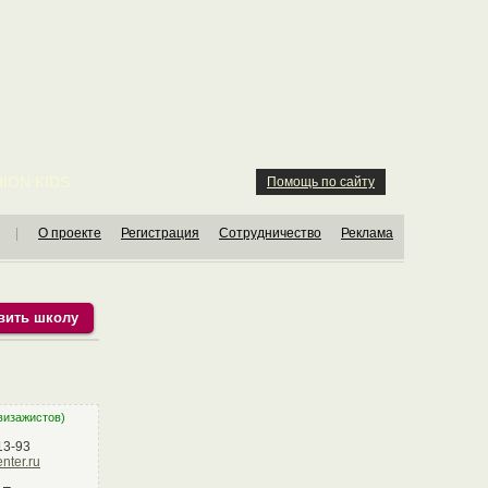
ION KIDS
Помощь по сайту
|
О проекте
Регистрация
Сотрудничество
Реклама
вить школу
визажистов)
13-93
nter.ru