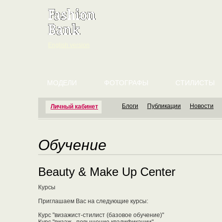
English version
МОДЕЛИ
ФОТОГРАФЫ
СТИЛИСТЫ
Блоги
Публикации
Новости
Личный кабинет
Обучение
Beauty & Make Up Center
Курсы
Приглашаем Вас на следующие курсы:
Курс "визажист-стилист (базовое обучение)"