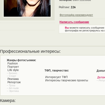
Телефон:
89675105668
226
Рейтинг:
Фотографа рекомендуют
Написать сообщение
Вы
можете написать сообщение
фотографа не регистрируясь на 
Профессиональные интересы:
Жанры фотосъемки:
Fashion
Портрет
Life style
ТФП, творчество:
Допол
– Бизнес
– Спорт
Интересует ТФП
Дела
Реклама
Интересны творческие проекты
– Рету
Репортаж
– Трэш
– Art-nude
– Эротика
Камера: