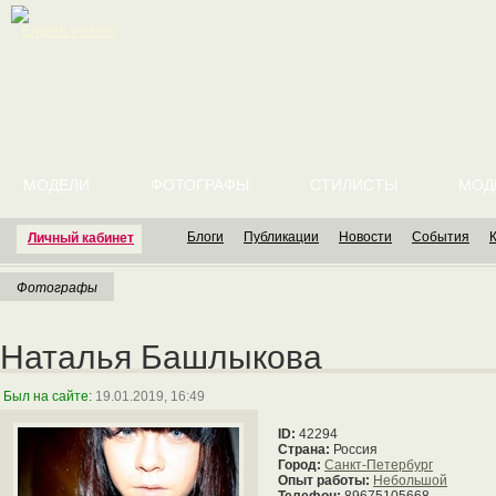
English version
МОДЕЛИ
ФОТОГРАФЫ
СТИЛИСТЫ
МОД
Блоги
Публикации
Новости
События
Личный кабинет
Фотографы
Наталья Башлыкова
Был на сайте:
19.01.2019, 16:49
ID:
42294
Страна:
Россия
Город:
Санкт-Петербург
Опыт работы:
Небольшой