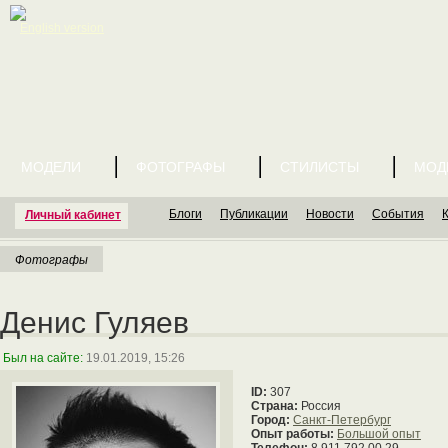
English version
МОДЕЛИ
ФОТОГРАФЫ
СТИЛИСТЫ
МОД
Блоги
Публикации
Новости
События
Личный кабинет
Фотографы
Денис Гуляев
Был на сайте:
19.01.2019, 15:26
ID:
307
Страна:
Россия
Город:
Санкт-Петербург
Опыт работы:
Большой опыт