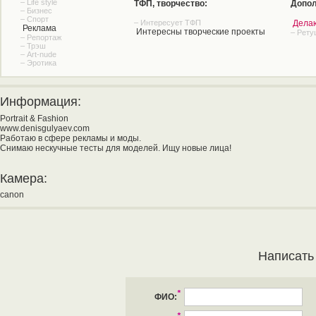
– Life style
ТФП, творчество:
Допол
– Бизнес
– Спорт
– Интересует ТФП
Дела
Реклама
Интересны творческие проекты
– Рету
– Репортаж
– Трэш
– Art-nude
– Эротика
Информация:
Portrait & Fashion
www.denisgulyaev.com
Работаю в сфере рекламы и моды.
Снимаю нескучные тесты для моделей. Ищу новые лица!
Камера:
canon
Написать
*
ФИО:
*