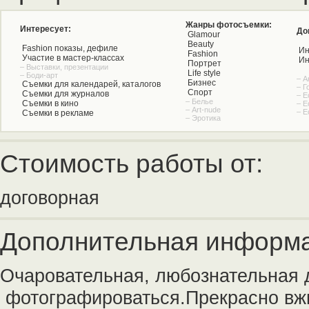
Жанры фотосъемки:
Интересует:
До
Glamour
Beauty
Fashion показы, дефиле
Ин
Fashion
Участие в мастер-классах
Ин
Портрет
– Выставки, презентации
Life style
– Боди-арт
– А
Бизнес
Съемки для календарей, каталогов
– Г
Спорт
Съемки для журналов
– Е
– Белье
Съемки в кино
– Е
– Art-nude
– Е
Съемки в рекламе
– Эротика
Стоимость работы от:
договорная
Дополнительная информа
Очаровательная, любознательная д
фотографироваться.Прекрасно вжив