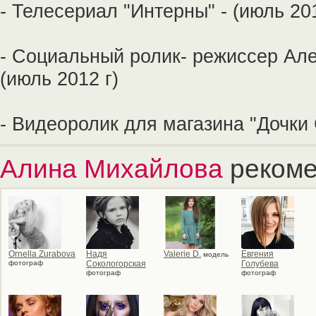
- Телесериал "Интерны" - (июль 201
- Социальный ролик- режиссер Ал
(июль 2012 г)
- Видеоролик для магазина "Дочки 
Алина Михайлова
рекоме
Ornella Zurabova
Надя
Valerie D.
Евгения
модель
фотограф
Сокологорская
Голубева
фотограф
фотограф