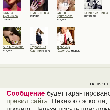
Галина
Elya Bulochka
Эвелина
Юлия Дмитриева
Хусяинова
стилист
Григорьева
фотограф
стилист
модель
Аня Матюхина
Ефросиния
Любомир
модель
Кушнир
Худояров
модель
модель
Написать
Сообщение
будет гарантировано
правил сайта
. Никакого эскорта
прочего. Нельзя писать предложе