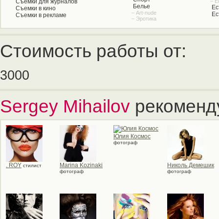
Съемки для журналов
– Е
Белье
Ес
Съемки в кино
– Art-nude
Ес
Съемки в рекламе
– Эротика
Стоимость работы от:
3000
Sergey Mihailov
рекоменд
Юлия Космос
фотограф
. ROY
Marina Kozinaki
Николь Демешик
стилист
фотограф
фотограф