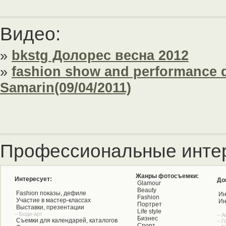
Видео:
»
bkstg Долорес весна 2012
»
fashion show and performance 
Samarin(09/04/2011)
Профессиональные инте
Жанры фотосъемки:
Интересует:
До
Glamour
Beauty
Fashion показы, дефиле
Ин
Fashion
Участие в мастер-классах
Ин
Портрет
Выставки, презентации
Life style
– Боди-арт
– А
Бизнес
Съемки для календарей, каталогов
– Г
Спорт