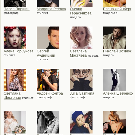
Павел Паршин
Margarita Petrova
Оксана
Елена Файнберг
фотограф
стилист
Герасенкова
модельер
модель
Алёна Горбунова
Сергей
Светлана
Николай Вознюк
стилист
Рудницкий
Мостяева
модель
модель
стилист
Светлана
Андрей Контра
Julia Ivashkina
Алёнка Шевченко
Шестопал
фотограф
фотограф
модель
стилист