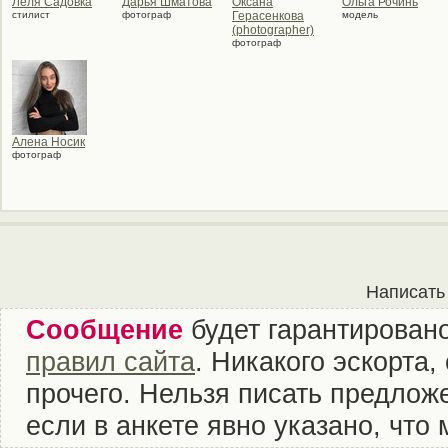
Лёля Садовка
Дарья Шматова
Оксана
Ольга Рочинь
стилист
фотограф
Герасенкова
модель
(photographer)
фотограф
Алена Носик
фотограф
Написать
Сообщение
будет гарантировано
правил сайта
. Никакого эскорта
прочего. Нельзя писать предложе
если в анкете явно указано, что