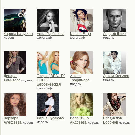
Карина Калугина
Анна Горбачева
Natalia Frigo
Андрей Шнит
модель
фотограф
фотограф
модель
Динара
Этери ( BEAUTY
Алина
Артём Казьмин
Хамитова
FOTO)
Трофимова
модель
модель
Берсеневская
модель
фотограф
Варвара
Дарья Русакова
Валентина
Владислав
Алексеева
модель
Андреева
Воронов
модель
модель
модель