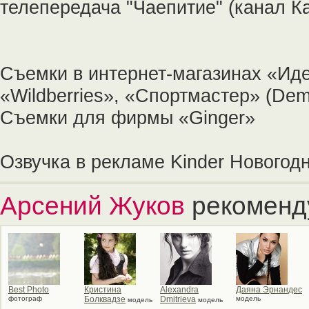
телепередача "Чаепитие" (канал К
Съемки в интернет-магазинах «Иде
«Wildberries», «Спортмастер» (Demi
Съемки для фирмы «Ginger»
Озвучка в рекламе Kinder Новогод
Арсений Жуков
рекоменд
Best Photo
Кристина
Alexandra
Даяна Эрнандес
фотограф
Болквадзе
Dmitrieva
модель
модель
модель