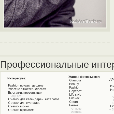
Профессиональные инте
Жанры фотосъемки:
Интересует:
До
Glamour
Beauty
Fashion показы, дефиле
Ин
Fashion
Участие в мастер-классах
Ин
Портрет
Выставки, презентации
Life style
– Боди-арт
– А
Бизнес
Съемки для календарей, каталогов
– Г
Спорт
Съемки для журналов
– Е
Белье
Ес
Съемки в кино
– Art-nude
– Е
Съемки в рекламе
– Эротика