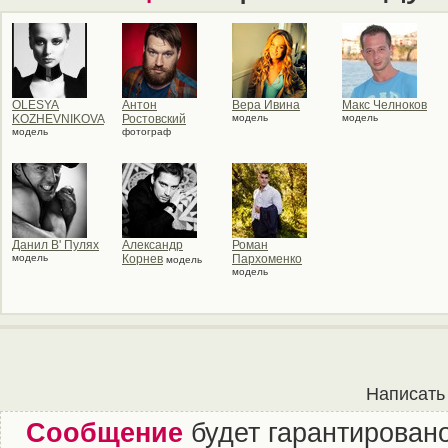
OLESYA
Антон
Вера Ивина
Макс Челноков
KOZHEVNIKOVA
Ростовский
модель
модель
модель
фотограф
Данил В' Пулях
Александр
Роман
модель
Корнев
Пархоменко
модель
модель
Написать
Сообщение
будет гарантировано