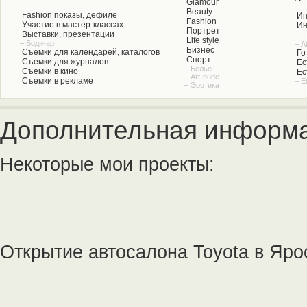
Glamour
Beauty
Fashion показы, дефиле
Ин
Fashion
Участие в мастер-классах
Ин
Портрет
Выставки, презентации
Life style
– Боди-арт
– А
Бизнес
Съемки для календарей, каталогов
Го
Спорт
Съемки для журналов
Ес
– Белье
Съемки в кино
Ес
– Art-nude
Съемки в рекламе
– Е
– Эротика
Дополнительная информа
Некоторые мои проекты:
Открытие автосалона Toyota в Яр