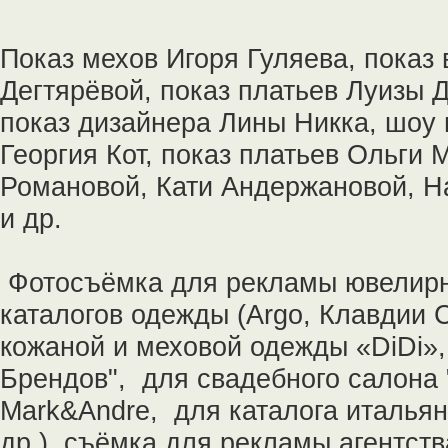
Показ мехов Игоря Гуляева, показ
Дегтярёвой, показ платьев Луизы Д
показ дизайнера Лины Никка, шоу 
Георгия Кот, показ платьев Ольги
Романовой, Кати Андержановой, Н
и др.
Фотосъёмка для рекламы ювелирн
каталогов одежды (Argo, Клавдии 
кожаной и меховой одежды «DiDi»,
Брендов", для свадебного салона 
Mark&Andre, для каталога итальян
др.), съёмка для рекламы агентст