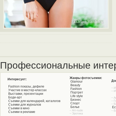
Профессиональные инте
Жанры фотосъемки:
Интересует:
До
Glamour
Beauty
Fashion показы, дефиле
– И
Fashion
Участие в мастер-классах
– И
Портрет
Выставки, презентации
Life style
Боди-арт
– А
Бизнес
Съемки для календарей, каталогов
– Г
Спорт
– Е
Съемки для журналов
Белье
Ес
Съемки в кино
– Art-nude
– Е
Съемки в рекламе
– Эротика