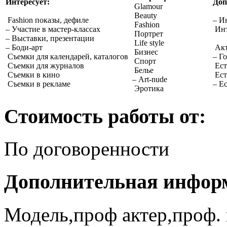
Интересует:
Доп
Glamour
Beauty
Fashion показы, дефиле
– И
Fashion
– Участие в мастер-классах
Инт
Портрет
– Выставки, презентации
Life style
– Боди-арт
Акт
Бизнес
Съемки для календарей, каталогов
– Г
Спорт
Съемки для журналов
Ест
Белье
Съемки в кино
Ест
– Art-nude
Съемки в рекламе
– Е
Эротика
Стоимость работы от:
По договоренности
Дополнительная инфор
Модель,проф актер,проф. 