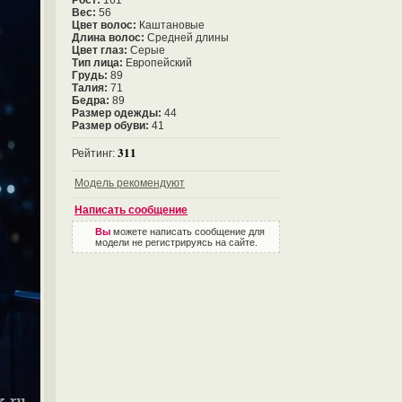
Рост:
161
Вес:
56
Цвет волос:
Каштановые
Длина волос:
Средней длины
Цвет глаз:
Серые
Тип лица:
Европейский
Грудь:
89
Талия:
71
Бедра:
89
Размер одежды:
44
Размер обуви:
41
311
Рейтинг:
Модель рекомендуют
Написать сообщение
Вы
можете написать сообщение для
модели не регистрируясь на сайте.