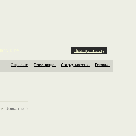
ION KIDS
Помощь по сайту
|
О проекте
Регистрация
Сотрудничество
Реклама
ли
(формат .pdf)