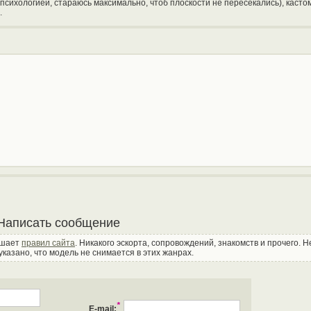
сихологией, стараюсь максимально, чтоб плоскости не пересекались), касто
.
Написать сообщение
ушает
правил сайта
. Никакого эскорта, сопровождений, знакомств и прочего. 
указано, что модель не снимается в этих жанрах.
*
E-mail: