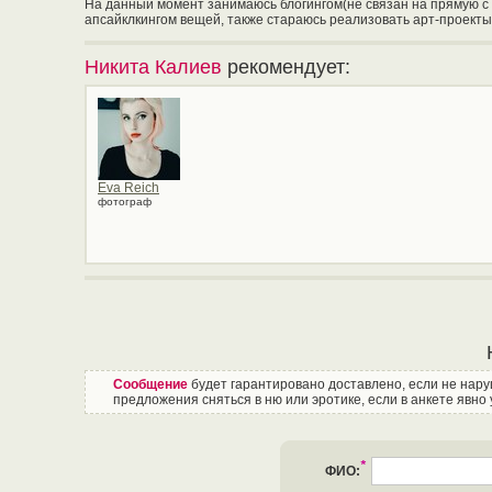
На данный момент занимаюсь блогингом(не связан на прямую с п
апсайклкингом вещей, также стараюсь реализовать арт-проекты
Никита Калиев
рекомендует:
Eva Reich
фотограф
Сообщение
будет гарантировано доставлено, если не нар
предложения сняться в ню или эротике, если в анкете явно 
*
ФИО: