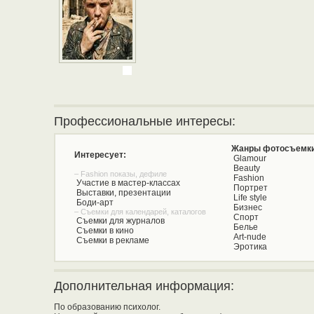
Профессиональные интересы:
Жанры фотосъемки
Интересует:
Glamour
Beauty
– Fashion показы, дефиле
Fashion
Участие в мастер-классах
Портрет
Выставки, презентации
Life style
Боди-арт
Бизнес
– Съемки для календарей, каталогов
Спорт
Съемки для журналов
Белье
Съемки в кино
Art-nude
Съемки в рекламе
Эротика
Дополнительная информация:
По образованию психолог.