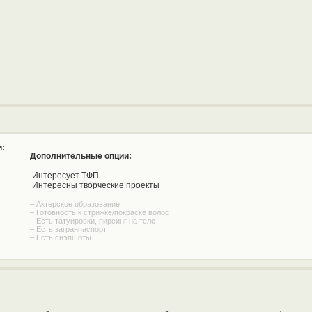
:
Дополнительные опции:
Интересует ТФП
Интересны творческие проекты
– Актерское образование
– Готовность к стрижке/покраске волос
– Есть татуировки, пирсинг на теле
– Есть загранпаспорт
– Есть снэпшоты