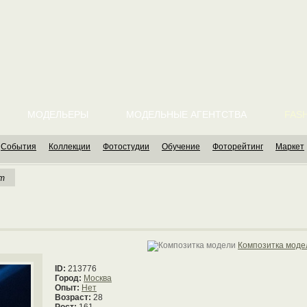
МОДЕЛЬЕРЫ
МОДЕЛЬНЫЕ АГЕНТСТВА
FASH
События
Коллекции
Фотостудии
Обучение
Фоторейтинг
Маркет
ет
Композитка моде
ID:
213776
Город:
Москва
Опыт:
Нет
Возраст:
28