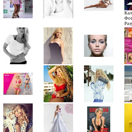
Кал
Фот
Раз