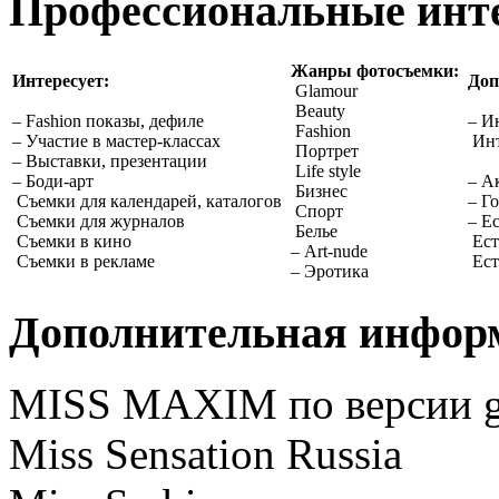
Профессиональные инт
Жанры фотосъемки:
Интересует:
Доп
Glamour
Beauty
– Fashion показы, дефиле
– И
Fashion
– Участие в мастер-классах
Инт
Портрет
– Выставки, презентации
Life style
– Боди-арт
– А
Бизнес
Съемки для календарей, каталогов
– Г
Спорт
Съемки для журналов
– Е
Белье
Съемки в кино
Ест
– Art-nude
Съемки в рекламе
Ест
– Эротика
Дополнительная инфор
MISS MAXIM по версии ge
Miss Sensation Russia