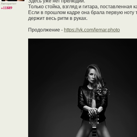
Здесь уже нет прелюдии.
Авторитет
Только стойка, взгляд и гитара, поставленная ка
+11889
Если в прошлом кадре она брала первую ноту те
держит весь ритм в руках.
Продолжение -
https://vk.com/lemar.photo