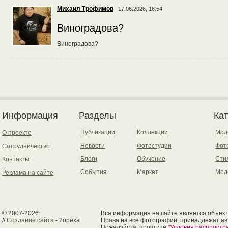
Михаил Трофимов
17.06.2026, 16:54
Виноградова?
Виноградова?
Информация
Разделы
Ка
Публикации
Коллекции
Мод
О проекте
Новости
Фотостудии
Фот
Сотрудничество
Блоги
Обучение
Сти
Контакты
События
Маркет
Мод
Реклама на сайте
© 2007-2026.
Вся информация на сайте является объект
//
Создание сайта
- 2opexa
Права на все фотографии, принадлежат ав
Пожалуйста, прочтите
"Условия распрост