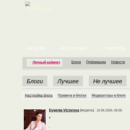
English version
МОДЕЛИ
ФОТОГРАФЫ
СТИЛИСТЫ
Блоги
Публикации
Новости
Личный кабинет
Блоги
Лучшее
Не лучшее
Настройка блога
Правила в блогах
Модераторы в блоге
Evgenia Victorova
[модель]
16.06.2026, 06:06
‘
‘