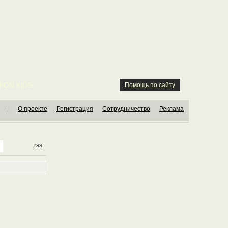
ION KIDS
Помощь по сайту
|
О проекте
Регистрация
Сотрудничество
Реклама
rss